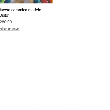
Vista rápida
aceta cerámica modelo
Osito"
recio
280.00
olítica de envío