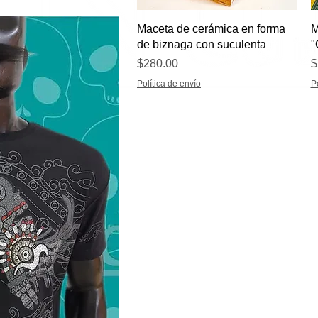
Vista rápida
Maceta de cerámica en forma
M
de biznaga con suculenta
"
Precio
P
$280.00
$
Política de envío
P