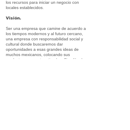
los recursos para iniciar un negocio con
locales establecidos.
Visión.
Ser una empresa que camine de acuerdo a
los tiempos modernos y al futuro cercano,
una empresa con responsabilidad social y
cultural donde buscaremos dar
oportunidades a esas grandes ideas de
muchos mexicanos, colocando sus
productos en nuestras tiendas, Sin afán de
tintes nacionalistas, solo como una balanza
en el tiempo.
Filosofía.
Comprometernos a dar una buena atención
a nuestros clientes y vender artículos de
calidad que sean del completo agrado del
consumidor y que se vaya de nuestra
tienda convencido de haber comprado algo
de su gusto y buena decisión.