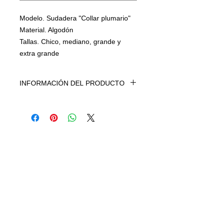
Modelo. Sudadera "Collar plumario"
Material. Algodón
Tallas. Chico, mediano, grande y
extra grande
INFORMACIÓN DEL PRODUCTO
Sudadera modelo "Collar plumario"
el estampado es a base de agua por lo
cual se puede lavar sin ningún problema,
el tipo de corte es único y ensamblado
en varias piezas, no te arrepentirás por la
calidad de tela, estampados y hechura.
100% hecho en México. Es un producto
premium