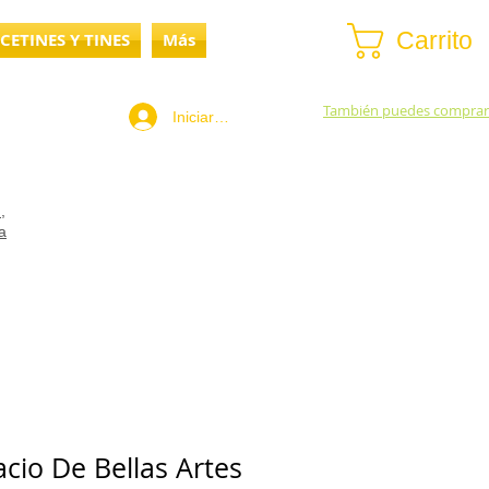
Carrito
CETINES Y TINES
Más
También puedes comprar
Iniciar sesión
,
a
cio De Bellas Artes