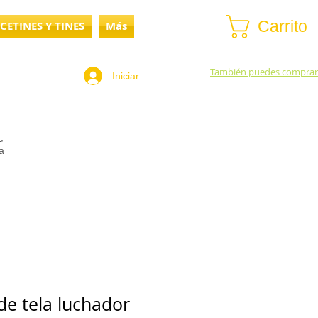
Carrito
CETINES Y TINES
Más
También puedes comprar
Iniciar sesión
,
a
e tela luchador