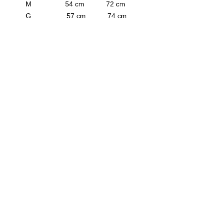
M 54 cm 72 cm
G 57 cm 74 cm
XL 61 cm 76 cm
INFORMACIÓN DEL PRODUCTO
Playera modelo "Cuauhtémoc"
el estampado es a base de agua por lo
cual se puede lavar sin ningún problema,
el tipo de corte es único y ensamblado
en varias piezas, no te arrepentirás por la
calidad de tela, estampados y hechura.
100% hecho en México. Es un producto
premium