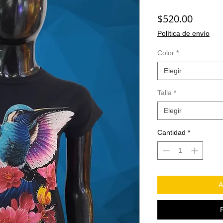
Precio
$520.00
Política de envío
Color
*
Elegir
Talla
*
Elegir
Cantidad
*
A